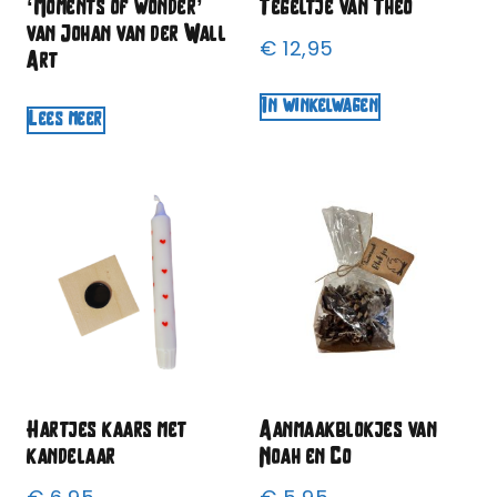
‘Moments of wonder’
Tegeltje van Theo
van Johan van der Wall
€
12,95
Art
In winkelwagen
Lees meer
Hartjes kaars met
Aanmaakblokjes van
kandelaar
Noah en Co