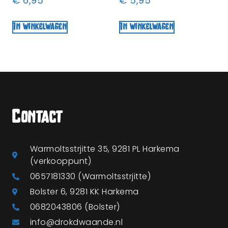
€
6,95
€
5,95
In winkelwagen
In winkelwagen
Contact
Warmoltsstrjitte 35, 9281 PL Harkema
(verkooppunt)
0657181330 (Warmoltsstrjitte)
Bolster 6, 9281 KK Harkema
0682043806 (Bolster)
info@drokdwaande.nl