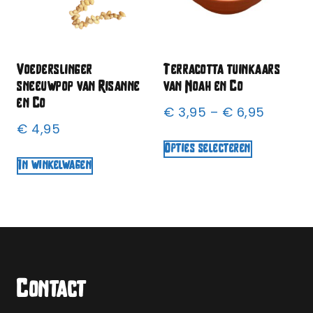
Voederslinger
Terracotta tuinkaars
sneeuwpop van Risanne
van Noah en Co
en Co
€
3,95
–
€
6,95
€
4,95
Opties selecteren
In winkelwagen
Contact