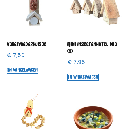
vogelvoederhuisje
Mini insectenhotel duo
(2)
€
7,50
€
7,95
In winkelwagen
In winkelwagen