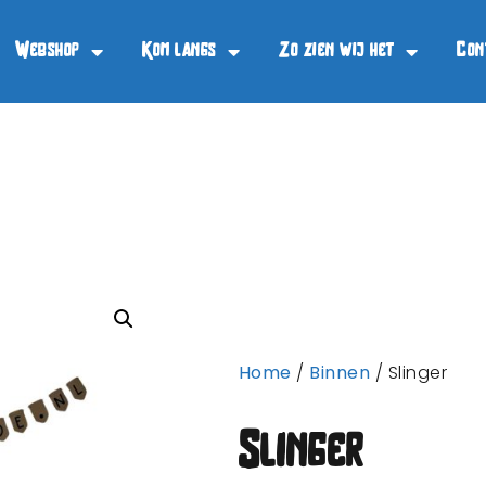
Webshop
Kom langs
Zo zien wij het
Con
Home
/
Binnen
/ Slinger
Slinger