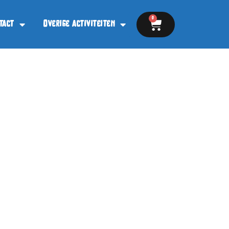
0
tact
Overige activiteiten