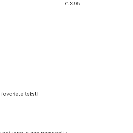
€
3,95
favoriete tekst!