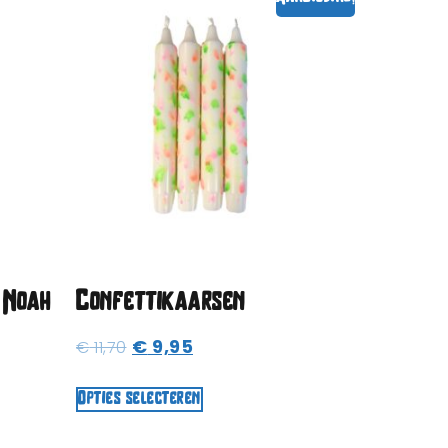
 Noah
Confettikaarsen
€
9,95
€
11,70
Opties selecteren