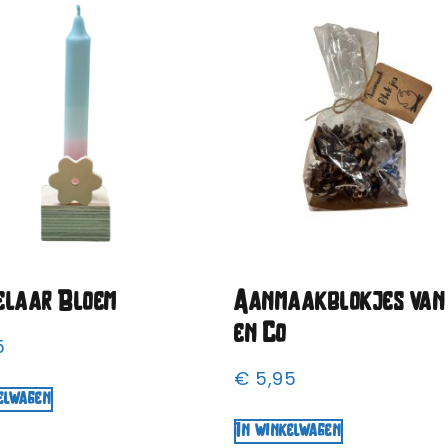
elaar Bloem
Aanmaakblokjes van
en Co
5
€
5,95
elwagen
In winkelwagen