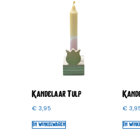
Kandelaar Tulp
Kand
€
3,95
€
3,9
In winkelwagen
In wink