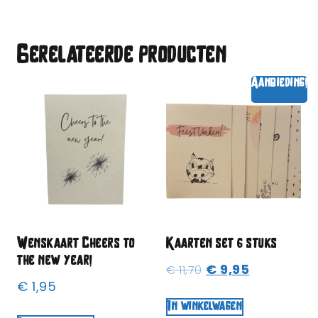
Gerelateerde producten
Aanbieding!
Wenskaart Cheers to
Kaarten set 6 stuks
the new year!
€
9,95
€
11,70
€
1,95
In winkelwagen