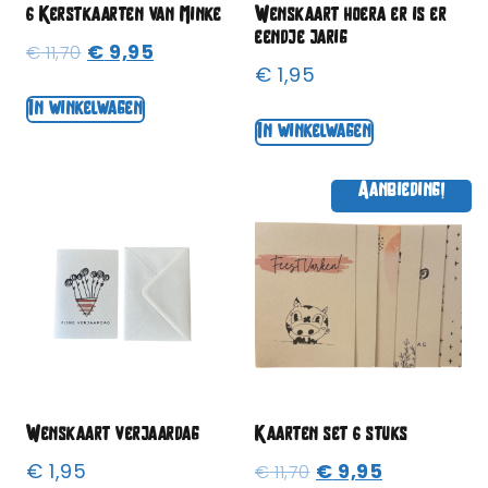
6 Kerstkaarten van Minke
Wenskaart hoera er is er
eendje jarig
€
9,95
€
11,70
€
1,95
In winkelwagen
In winkelwagen
Aanbieding!
Wenskaart verjaardag
Kaarten set 6 stuks
€
1,95
€
9,95
€
11,70