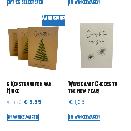
Opties selecteren
In winkelwagen
Aanbieding!
6 Kerstkaarten van
Wenskaart Cheers to
Minke
the new year!
€
9,95
€
1,95
€
11,70
In winkelwagen
In winkelwagen